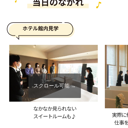
当日のながれ
ホテル館内見学
なかなか見られない
実際に
スイートルームも♪
仕事