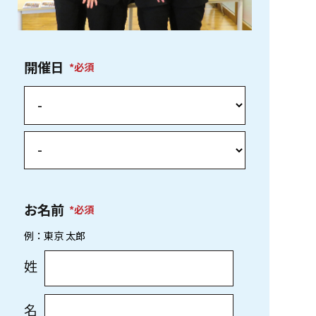
開催日
必須
お名前
必須
例：東京 太郎
姓
名