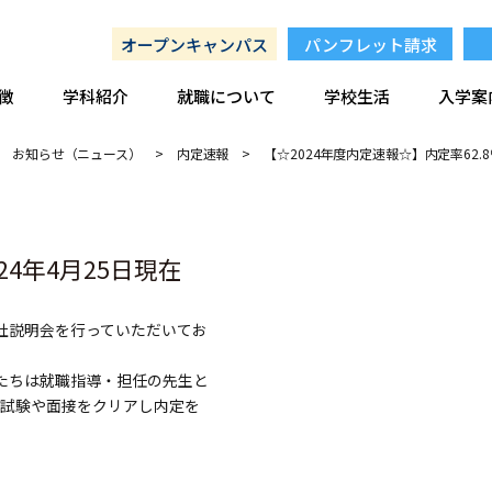
オープンキャンパス
パンフレット請求
徴
学科紹介
就職について
学校生活
入学案
お知らせ（ニュース）
>
内定速報
>
【☆2024年度内定速報☆】内定率62.8
24年4月25日現在
社説明会を行っていただいてお
たちは就職指導・担任の先生と
試験や面接をクリアし内定を