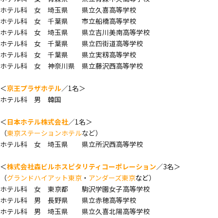
ホテル科 女 埼玉県 県立久喜高等学校
ホテル科 女 千葉県 市立船橋高等学校
ホテル科 女 埼玉県 県立吉川美南高等学校
ホテル科 女 千葉県 県立四街道高等学校
ホテル科 女 千葉県 県立実籾高等学校
ホテル科 女 神奈川県 県立藤沢西高等学校
＜
京王プラザホテル
／1名＞
ホテル科 男 韓国
＜
日本ホテル株式会社
／1名＞
（
東京ステーションホテル
など）
ホテル科 女 埼玉県 県立所沢西高等学校
＜
株式会社森ビルホスピタリティコーポレーション
／3名＞
（
グランドハイアット東京
・
アンダーズ東京
など
）
ホテル科 女 東京都 駒沢学園女子高等学校
ホテル科 男 長野県 県立赤穂高等学校
ホテル科 男 埼玉県 県立久喜北陽高等学校